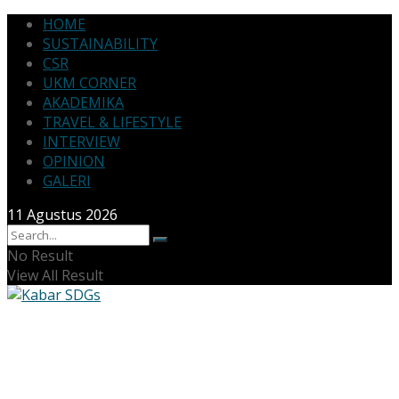
HOME
SUSTAINABILITY
CSR
UKM CORNER
AKADEMIKA
TRAVEL & LIFESTYLE
INTERVIEW
OPINION
GALERI
11 Agustus 2026
No Result
View All Result