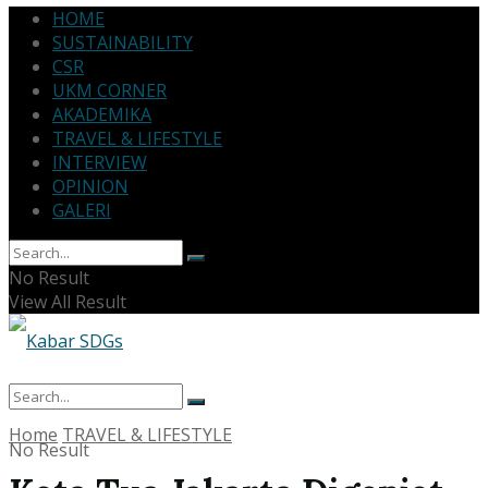
HOME
SUSTAINABILITY
CSR
UKM CORNER
AKADEMIKA
TRAVEL & LIFESTYLE
INTERVIEW
OPINION
GALERI
No Result
View All Result
Home
TRAVEL & LIFESTYLE
No Result