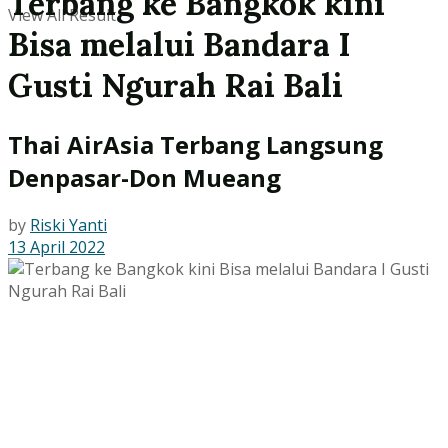
Terbang ke Bangkok kini
View All Result
Bisa melalui Bandara I
Gusti Ngurah Rai Bali
Thai AirAsia Terbang Langsung
Denpasar-Don Mueang
by
Riski Yanti
13 April 2022