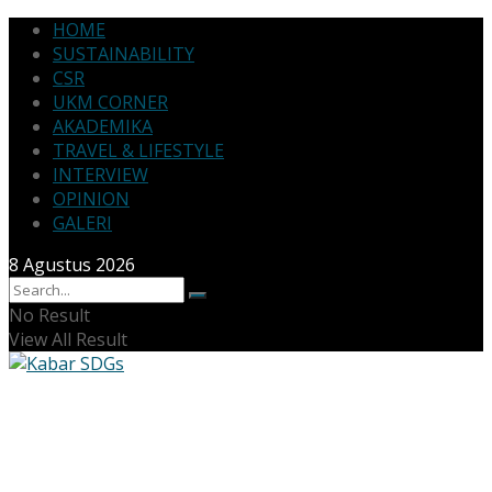
HOME
SUSTAINABILITY
CSR
UKM CORNER
AKADEMIKA
TRAVEL & LIFESTYLE
INTERVIEW
OPINION
GALERI
8 Agustus 2026
No Result
View All Result