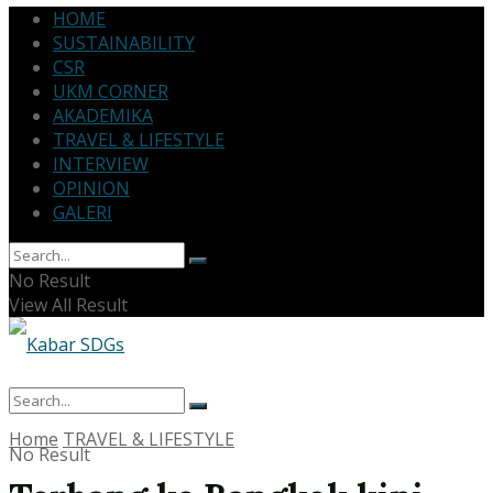
HOME
SUSTAINABILITY
CSR
UKM CORNER
AKADEMIKA
TRAVEL & LIFESTYLE
INTERVIEW
OPINION
GALERI
No Result
View All Result
Home
TRAVEL & LIFESTYLE
No Result