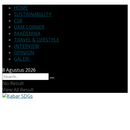
HOME
SUSTAINABILITY
CSR
UKM CORNER
AKADEMIKA
TRAVEL & LIFESTYLE
INTERVIEW
OPINION
GALERI
8 Agustus 2026
No Result
View All Result