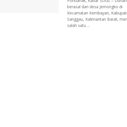
Pontianak, Kabar SDGs – Durian
berasal dari desa Jemongko di
Kecamatan Kembayan, Kabupat
Sanggau, Kalimantan Barat, men
salah satu ...