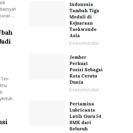
adi
Indonesia
rdiansyah
Tambah Tiga
uran ...
Medali di
Kejuaraan
Taekwondo
Ubah
Asia
Jadi
6 AGUSTUS 2026
Jember
Perkuat
Posisi Sebagai
Kota Cerutu
 Tim
Dunia
Ilmu
6 AGUSTUS 2026
ti
yentuh
Pertamina
Lubricants
Latih Guru 54
nsi
SMK dari
Seluruh