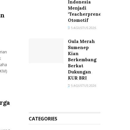
Indonesia
Menjadi
an
‘Teacherpreneur’
Otomotif
5 AGUSTUS 2026
Gula Merah
Sumenep
rian
Kian
k
Berkembang
saha
Berkat
MKM)
Dukungan
KUR BRI
5 AGUSTUS 2026
rga
CATEGORIES