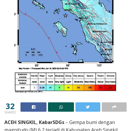
32
SHARES
ACEH SINGKIL, KabarSDGs
– Gempa bumi dengan
magnitudo (M) 6,2 terjadi di Kabupaten Aceh Singkil,