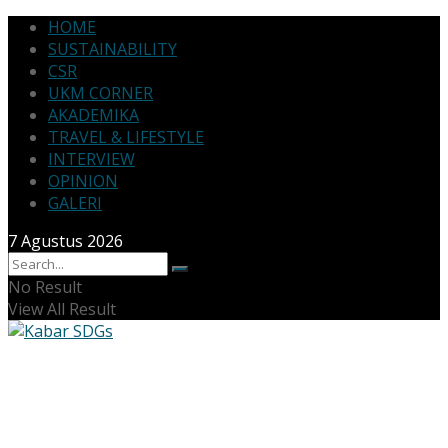
HOME
SUSTAINABILITY
CSR
UKM CORNER
AKADEMIKA
TRAVEL & LIFESTYLE
INTERVIEW
OPINION
GALERI
7 Agustus 2026
No Result
View All Result