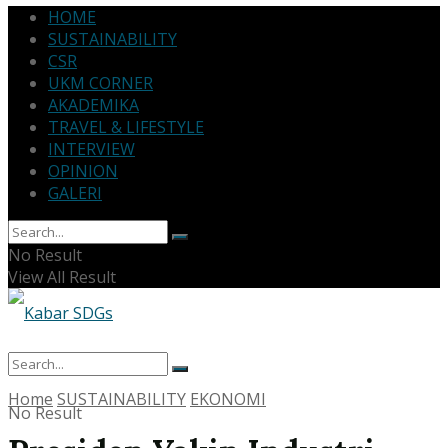
HOME
SUSTAINABILITY
CSR
UKM CORNER
AKADEMIKA
TRAVEL & LIFESTYLE
INTERVIEW
OPINION
GALERI
No Result
View All Result
Home
SUSTAINABILITY
EKONOMI
No Result