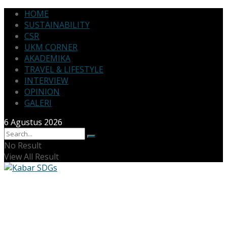
HOME
SUSTAINABILITY
CSR
UKM CORNER
AKADEMIKA
TRAVEL & LIFESTYLE
INTERVIEW
OPINION
GALERI
6 Agustus 2026
No Result
View All Result