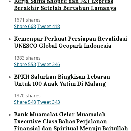
Kerja Sama Shopee dan J&T Express
Berakhir Setelah Bertahun Lamanya
1671 shares
Share
668
Tweet
418
Kemenpar Perkuat Persiapan Revalidasi
UNESCO Global Geopark Indonesia
1383 shares
Share
553
Tweet
346
BPKH Salurkan Bingkisan Lebaran
Untuk 100 Anak Yatim Di Malang
1370 shares
Share
548
Tweet
343
Bank Muamalat Gelar Muamalah
Executive Class Bahas Perjalanan
Finansial dan Spiritual Menuju Baitullah