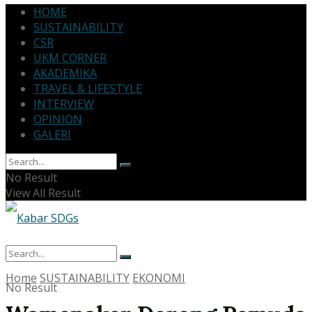
HOME
SUSTAINABILITY
CSR
UKM CORNER
AKADEMIKA
TRAVEL & LIFESTYLE
INTERVIEW
OPINION
GALERI
No Result
View All Result
Home
SUSTAINABILITY
EKONOMI
No Result