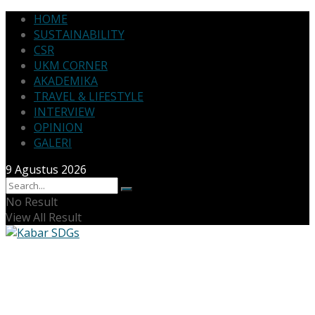
HOME
SUSTAINABILITY
CSR
UKM CORNER
AKADEMIKA
TRAVEL & LIFESTYLE
INTERVIEW
OPINION
GALERI
9 Agustus 2026
No Result
View All Result