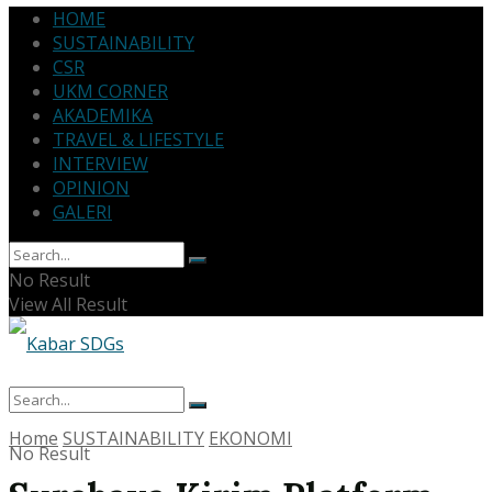
HOME
SUSTAINABILITY
CSR
UKM CORNER
AKADEMIKA
TRAVEL & LIFESTYLE
INTERVIEW
OPINION
GALERI
No Result
View All Result
Home
SUSTAINABILITY
EKONOMI
No Result