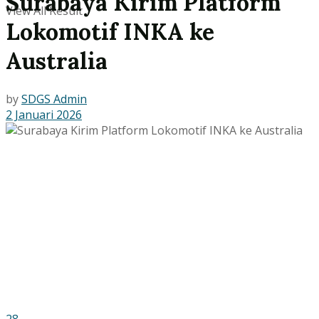
Surabaya Kirim Platform
View All Result
Lokomotif INKA ke
Australia
by
SDGS Admin
2 Januari 2026
28