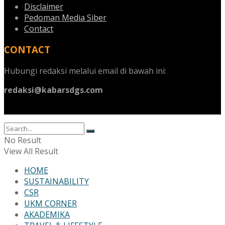
Disclaimer
Pedoman Media Siber
Contact
CONTACT
Hubungi redaksi melalui email di bawah ini:
redaksi@kabarsdgs.com
No Result
View All Result
HOME
SUSTAINABILITY
CSR
UKM CORNER
AKADEMIKA