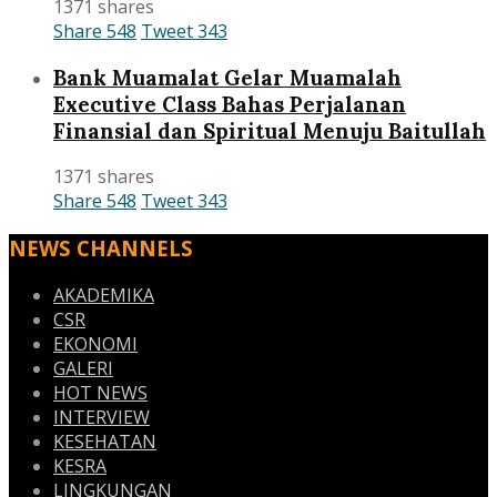
1371 shares
Share
548
Tweet
343
Bank Muamalat Gelar Muamalah
Executive Class Bahas Perjalanan
Finansial dan Spiritual Menuju Baitullah
1371 shares
Share
548
Tweet
343
NEWS CHANNELS
AKADEMIKA
CSR
EKONOMI
GALERI
HOT NEWS
INTERVIEW
KESEHATAN
KESRA
LINGKUNGAN