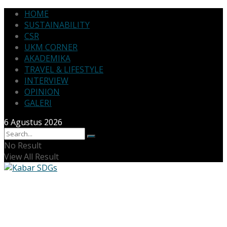
HOME
SUSTAINABILITY
CSR
UKM CORNER
AKADEMIKA
TRAVEL & LIFESTYLE
INTERVIEW
OPINION
GALERI
6 Agustus 2026
No Result
View All Result