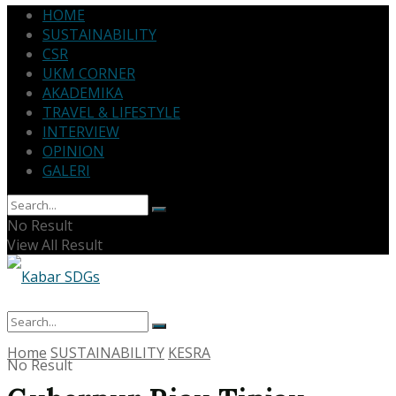
HOME
SUSTAINABILITY
CSR
UKM CORNER
AKADEMIKA
TRAVEL & LIFESTYLE
INTERVIEW
OPINION
GALERI
No Result
View All Result
Home
SUSTAINABILITY
KESRA
No Result