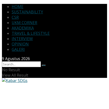
HOME
SUSTAINABILITY
CSR
UKM CORNER
AKADEMIKA
TRAVEL & LIFESTYLE
INTERVIEW
OPINION
GALERI
9 Agustus 2026
No Result
View All Result