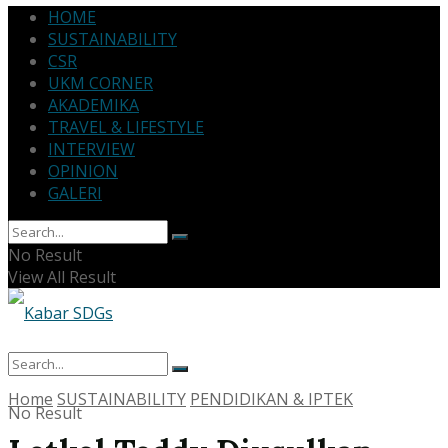
HOME
SUSTAINABILITY
CSR
UKM CORNER
AKADEMIKA
TRAVEL & LIFESTYLE
INTERVIEW
OPINION
GALERI
No Result
View All Result
Home
SUSTAINABILITY
PENDIDIKAN & IPTEK
No Result