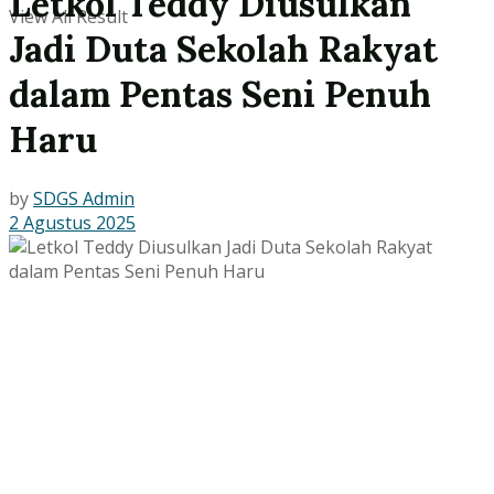
Letkol Teddy Diusulkan
View All Result
Jadi Duta Sekolah Rakyat
dalam Pentas Seni Penuh
Haru
by
SDGS Admin
2 Agustus 2025