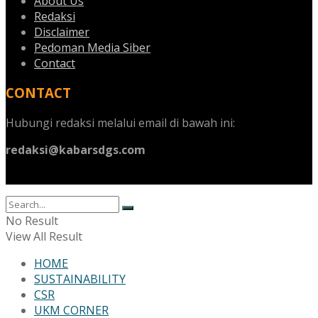
About Us
Redaksi
Disclaimer
Pedoman Media Siber
Contact
CONTACT
Hubungi redaksi melalui email di bawah ini:
redaksi@kabarsdgs.com
No Result
View All Result
HOME
SUSTAINABILITY
CSR
UKM CORNER