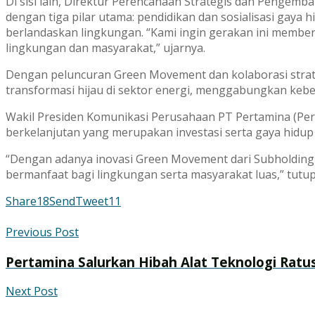
Di sisi lain, Direktur Perencanaan Strategis dan Penge
dengan tiga pilar utama: pendidikan dan sosialisasi gaya
berlandaskan lingkungan. “Kami ingin gerakan ini memb
lingkungan dan masyarakat,” ujarnya.
Dengan peluncuran Green Movement dan kolaborasi strat
transformasi hijau di sektor energi, menggabungkan kebe
Wakil Presiden Komunikasi Perusahaan PT Pertamina (Pe
berkelanjutan yang merupakan investasi serta gaya hidup
“Dengan adanya inovasi Green Movement dari Subholding 
bermanfaat bagi lingkungan serta masyarakat luas,” tutup
Share
18
Send
Tweet
11
Previous Post
Pertamina Salurkan Hibah Alat Teknologi Ra
Next Post