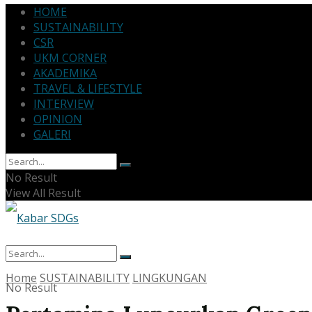
HOME
SUSTAINABILITY
CSR
UKM CORNER
AKADEMIKA
TRAVEL & LIFESTYLE
INTERVIEW
OPINION
GALERI
No Result
View All Result
Home
SUSTAINABILITY
LINGKUNGAN
No Result