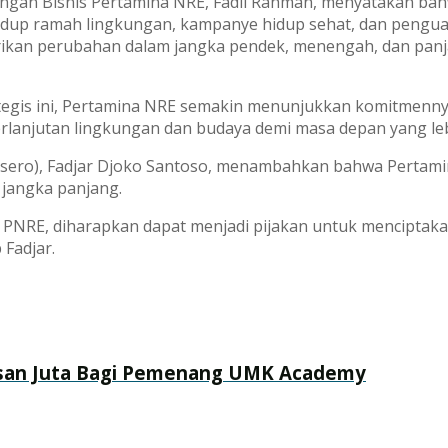
mbangan Bisnis Pertamina NRE, Fadli Rahman, menyatakan 
 hidup ramah lingkungan, kampanye hidup sehat, dan pengua
erikan perubahan dalam jangka pendek, menengah, dan pan
egis ini, Pertamina NRE semakin menunjukkan komitmenny
rlanjutan lingkungan dan budaya demi masa depan yang leb
rsero), Fadjar Djoko Santoso, menambahkan bahwa Pertam
 jangka panjang.
PNRE, diharapkan dapat menjadi pijakan untuk menciptaka
 Fadjar.
tusan Juta Bagi Pemenang UMK Academy