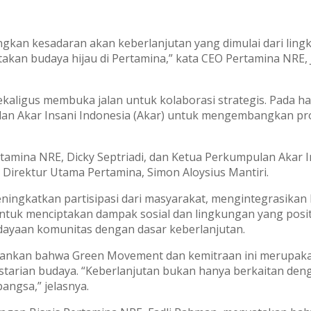
an kesadaran akan keberlanjutan yang dimulai dari ling
kan budaya hijau di Pertamina,” kata CEO Pertamina NRE, Jo
ligus membuka jalan untuk kolaborasi strategis. Pada ha
lan Akar Insani Indonesia (Akar) untuk mengembangkan 
rtamina NRE, Dicky Septriadi, dan Ketua Perkumpulan Akar I
 Direktur Utama Pertamina, Simon Aloysius Mantiri.
ningkatkan partisipasi dari masyarakat, mengintegrasikan 
tuk menciptakan dampak sosial dan lingkungan yang positi
dayaan komunitas dengan dasar keberlanjutan.
ekankan bahwa Green Movement dan kemitraan ini merupak
tarian budaya. “Keberlanjutan bukan hanya berkaitan deng
angsa,” jelasnya.