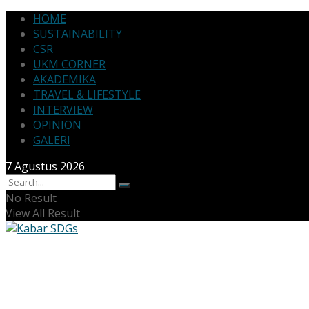
HOME
SUSTAINABILITY
CSR
UKM CORNER
AKADEMIKA
TRAVEL & LIFESTYLE
INTERVIEW
OPINION
GALERI
7 Agustus 2026
No Result
View All Result