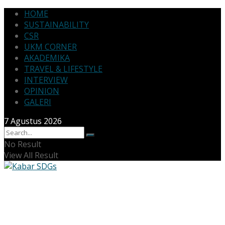
HOME
SUSTAINABILITY
CSR
UKM CORNER
AKADEMIKA
TRAVEL & LIFESTYLE
INTERVIEW
OPINION
GALERI
7 Agustus 2026
No Result
View All Result