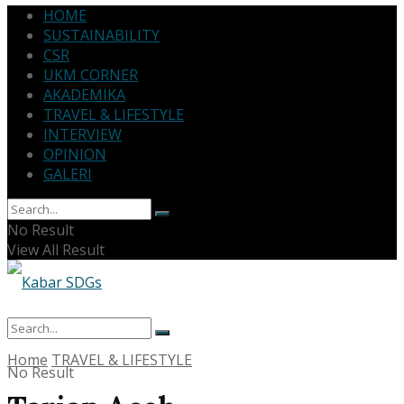
HOME
SUSTAINABILITY
CSR
UKM CORNER
AKADEMIKA
TRAVEL & LIFESTYLE
INTERVIEW
OPINION
GALERI
No Result
View All Result
Home
TRAVEL & LIFESTYLE
No Result