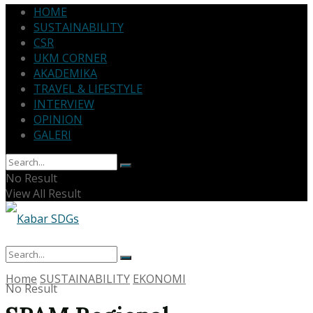
HOME
SUSTAINABILITY
CSR
UKM CORNER
AKADEMIKA
TRAVEL & LIFESTYLE
INTERVIEW
OPINION
GALERI
No Result
View All Result
Home
SUSTAINABILITY
EKONOMI
No Result