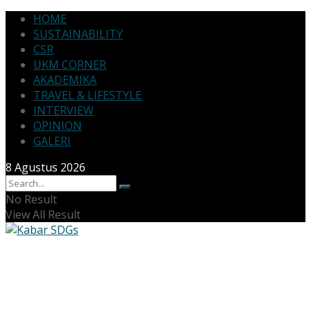
HOME
SUSTAINABILITY
CSR
UKM CORNER
AKADEMIKA
TRAVEL & LIFESTYLE
INTERVIEW
OPINION
GALERI
8 Agustus 2026
No Result
View All Result