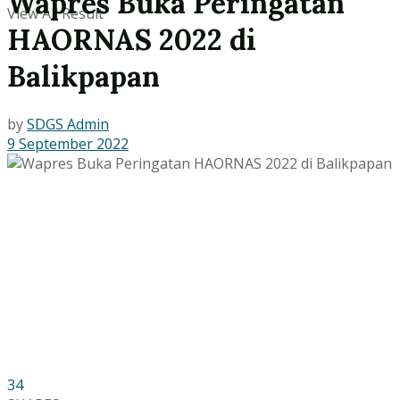
Wapres Buka Peringatan
View All Result
HAORNAS 2022 di
Balikpapan
by
SDGS Admin
9 September 2022
34