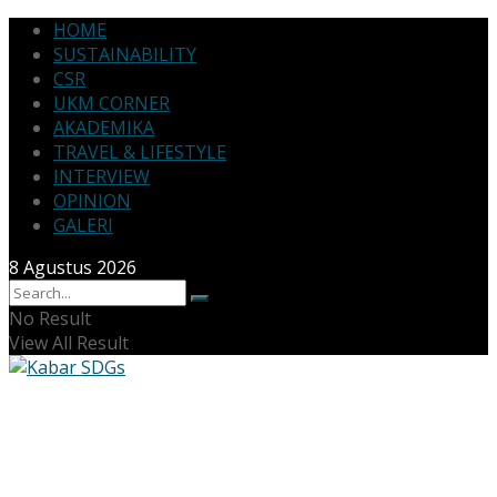
HOME
SUSTAINABILITY
CSR
UKM CORNER
AKADEMIKA
TRAVEL & LIFESTYLE
INTERVIEW
OPINION
GALERI
8 Agustus 2026
No Result
View All Result