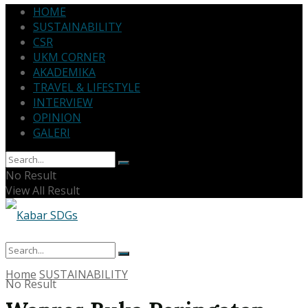
HOME
SUSTAINABILITY
CSR
UKM CORNER
AKADEMIKA
TRAVEL & LIFESTYLE
INTERVIEW
OPINION
GALERI
No Result
View All Result
Home
SUSTAINABILITY
No Result