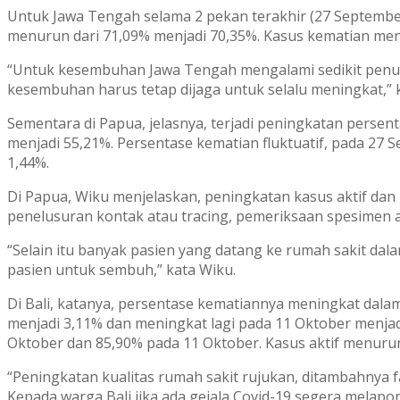
Untuk Jawa Tengah selama 2 pekan terakhir (27 Septembe
menurun dari 71,09% menjadi 70,35%. Kasus kematian men
“Untuk kesembuhan Jawa Tengah mengalami sedikit penuru
kesembuhan harus tetap dijaga untuk selalu meningkat,” 
Sementara di Papua, jelasnya, terjadi peningkatan persen
menjadi 55,21%. Persentase kematian fluktuatif, pada 27 
1,44%.
Di Papua, Wiku menjelaskan, peningkatan kasus aktif dan
penelusuran kontak atau tracing, pemeriksaan spesimen a
“Selain itu banyak pasien yang datang ke rumah sakit da
pasien untuk sembuh,” kata Wiku.
Di Bali, katanya, persentase kematiannya meningkat dala
menjadi 3,11% dan meningkat lagi pada 11 Oktober menja
Oktober dan 85,90% pada 11 Oktober. Kasus aktif menuru
“Peningkatan kualitas rumah sakit rujukan, ditambahnya f
Kepada warga Bali jika ada gejala Covid-19 segera melapo