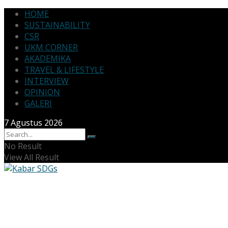
HOME
SUSTAINABILITY
CSR
UKM CORNER
AKADEMIKA
TRAVEL & LIFESTYLE
INTERVIEW
OPINION
GALERI
7 Agustus 2026
No Result
View All Result