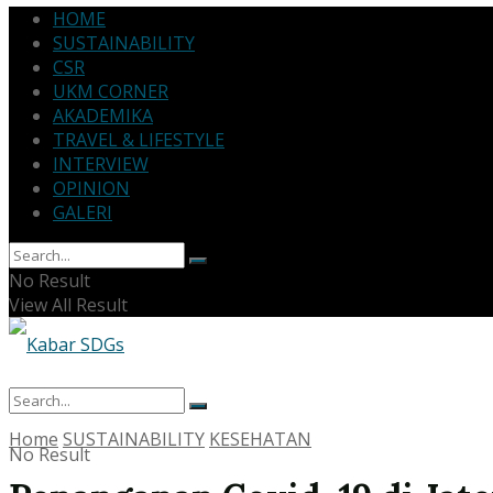
HOME
SUSTAINABILITY
CSR
UKM CORNER
AKADEMIKA
TRAVEL & LIFESTYLE
INTERVIEW
OPINION
GALERI
No Result
View All Result
Home
SUSTAINABILITY
KESEHATAN
No Result