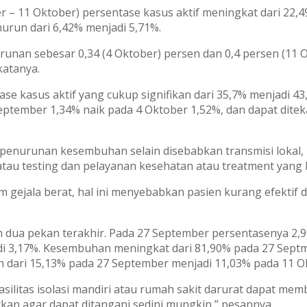
r – 11 Oktober) persentase kasus aktif meningkat dari 22
urun dari 6,42% menjadi 5,71%.
nan sebesar 0,34 (4 Oktober) persen dan 0,4 persen (11 O
katanya.
tase kasus aktif yang cukup signifikan dari 35,7% menjadi
September 1,34% naik pada 4 Oktober 1,52%, dan dapat dite
 penurunan kesembuhan selain disebabkan transmisi lokal,
tau testing dan pelayanan kesehatan atau treatment yang 
lam gejala berat, hal ini menyebabkan pasien kurang efekt
m dua pekan terakhir. Pada 27 September persentasenya 2,
di 3,17%. Kesembuhan meningkat dari 81,90% pada 27 Septm
n dari 15,13% pada 27 September menjadi 11,03% pada 11 O
asilitas isolasi mandiri atau rumah sakit darurat dapat m
rkan agar dapat ditangani sedini mungkin,” pesannya.