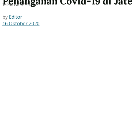
Penanganan Covid-19 di Jate
View All Result
by
Editor
16 Oktober 2020