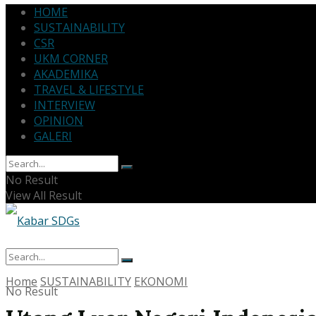
HOME
SUSTAINABILITY
CSR
UKM CORNER
AKADEMIKA
TRAVEL & LIFESTYLE
INTERVIEW
OPINION
GALERI
No Result
View All Result
Home
SUSTAINABILITY
EKONOMI
No Result