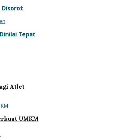
 Disorot
inilai Tepat
gi Atlet
Perkuat UMKM