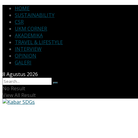
HOME
SUSTAINABILITY
CSR
UKM CORNER
AKADEMIKA
TRAVEL & LIFESTYLE
INTERVIEW
OPINION
GALERI
8 Agustus 2026
No Result
View All Result