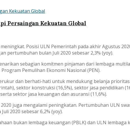
api Persaingan Kekuatan Global
ningkat. Posisi ULN Pemerintah pada akhir Agustus 2020 t
gan pertumbuhan bulan Juli 2020 sebesar 2,3% (yoy).
penarikan sebagian komitmen pinjaman dari lembaga multi
 Program Pemulihan Ekonomi Nasional (PEN).
erukur dan berhati-hati untuk mendukung belanja prioritas 
ntah), sektor konstruksi (16,5%), sektor jasa pendidikan (1
 serta sektor jasa keuangan dan asuransi (11,6%).
us 2020 juga mengalami peningkatan. Pertumbuhan ULN swas
uli 2020 sebesar 6,2% (yoy).
ahaan bukan lembaga keuangan (PBLK) dan ULN lembaga k