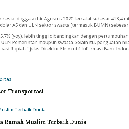
esia hingga akhir Agustus 2020 tercatat sebesar 413,4 mili
r dolar AS dan ULN sektor swasta (termasuk BUMN) sebesar 2
5,7% (yoy), lebih tinggi dibandingkan dengan pertumbuha
k ULN Pemerintah maupun swasta. Selain itu, penguatan nila
asi Rupiah,” jelas Direktur Eksekutif Informasi Bank Indon
tor Transportasi
ata Ramah Muslim Terbaik Dunia