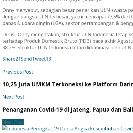
Onny menyebut, sebagian besar penarikan ULN swasta pa
dengan pangsa ULN terbesar, yakni mencapai 77,5% dari to
panas & udara dingin (LGA), sektor pertambangan & pengg
Di sisi, Onny mengatakan, struktur ULN Indonesia tetap 
terhadap Produk Domestik Bruto (PDB) pada akhir Agustus
38,2%. Struktur ULN Indonesia tetap didominasi oleh ULN
Share
21
Send
Tweet
13
Previous Post
10,25 Juta UMKM Terkoneksi ke Platform Dari
Next Post
Penanganan Covid-19 di Jateng, Papua dan Bali
Next Post