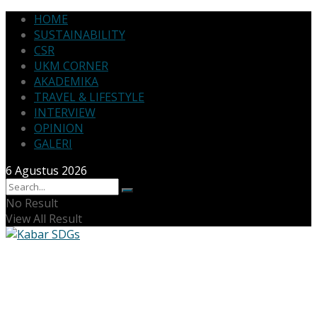
HOME
SUSTAINABILITY
CSR
UKM CORNER
AKADEMIKA
TRAVEL & LIFESTYLE
INTERVIEW
OPINION
GALERI
6 Agustus 2026
No Result
View All Result