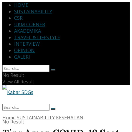
HOME
SUSTAINABILITY
CSR
UKM CORNER
AKADEMIKA
TRAVEL & LIFESTYLE
INTERVIEW
OPINION
GALERI
No Result
View All Result
Home
SUSTAINABILITY
KESEHATAN
No Result