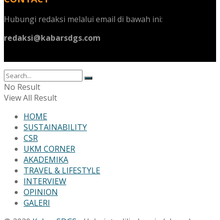
Hubungi redaksi melalui email di bawah ini:
redaksi@kabarsdgs.com
No Result
View All Result
HOME
SUSTAINABILITY
CSR
UKM CORNER
AKADEMIKA
TRAVEL & LIFESTYLE
INTERVIEW
OPINION
GALERI