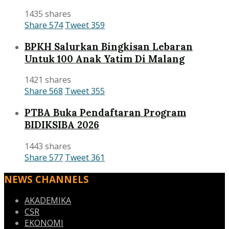
1435 shares
Share
574
Tweet
359
BPKH Salurkan Bingkisan Lebaran
Untuk 100 Anak Yatim Di Malang
1421 shares
Share
568
Tweet
355
PTBA Buka Pendaftaran Program
BIDIKSIBA 2026
1443 shares
Share
577
Tweet
361
NEWS CHANNELS
AKADEMIKA
CSR
EKONOMI