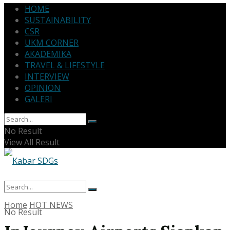
HOME
SUSTAINABILITY
CSR
UKM CORNER
AKADEMIKA
TRAVEL & LIFESTYLE
INTERVIEW
OPINION
GALERI
No Result
View All Result
Home
HOT NEWS
No Result