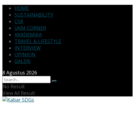
HOME
SUSTAINABILITY
CSR
UKM CORNER
AKADEMIKA
TRAVEL & LIFESTYLE
INTERVIEW
OPINION
GALERI
8 Agustus 2026
No Result
View All Result