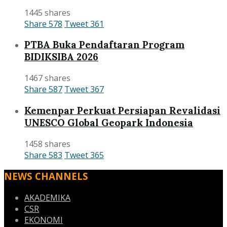
1445 shares
Share
578
Tweet
361
PTBA Buka Pendaftaran Program
BIDIKSIBA 2026
1467 shares
Share
587
Tweet
367
Kemenpar Perkuat Persiapan Revalidasi
UNESCO Global Geopark Indonesia
1458 shares
Share
583
Tweet
365
NEWS CHANNELS
AKADEMIKA
CSR
EKONOMI