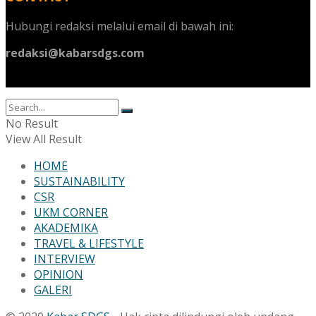
Hubungi redaksi melalui email di bawah ini:
redaksi@kabarsdgs.com
No Result
View All Result
HOME
SUSTAINABILITY
CSR
UKM CORNER
AKADEMIKA
TRAVEL & LIFESTYLE
INTERVIEW
OPINION
GALERI