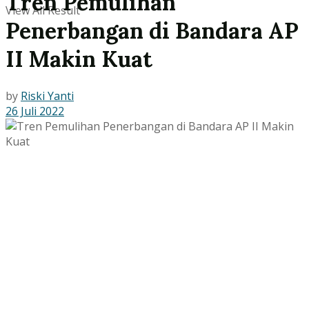
Tren Pemulihan
View All Result
Penerbangan di Bandara AP
II Makin Kuat
by
Riski Yanti
26 Juli 2022