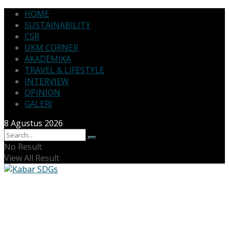
HOME
SUSTAINABILITY
CSR
UKM CORNER
AKADEMIKA
TRAVEL & LIFESTYLE
INTERVIEW
OPINION
GALERI
8 Agustus 2026
No Result
View All Result