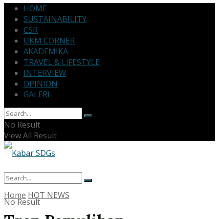
HOME
SUSTAINABILITY
CSR
UKM CORNER
AKADEMIKA
TRAVEL & LIFESTYLE
INTERVIEW
OPINION
GALERI
No Result
View All Result
Home
HOT NEWS
No Result