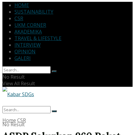
HOME
SUSTAINABILITY
CSR
UKM CORNER
AKADEMIKA
TRAVEL & LIFESTYLE
INTERVIEW
OPINION
GALERI
No Result
View All Result
Home
CSR
No Result