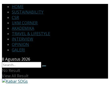
HOME
SUSTAINABILITY
CSR
UKM CORNER
AKADEMIKA
TRAVEL & LIFESTYLE
INTERVIEW
OPINION
GALERI
8 Agustus 2026
No Result
View All Result