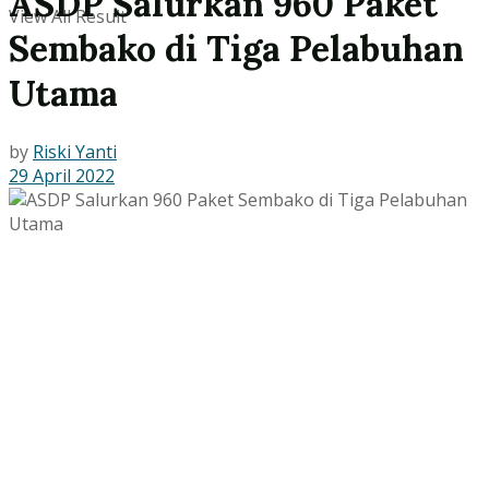
ASDP Salurkan 960 Paket
View All Result
Sembako di Tiga Pelabuhan
Utama
by
Riski Yanti
29 April 2022