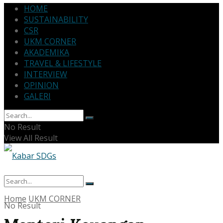
HOME
SUSTAINABILITY
CSR
UKM CORNER
AKADEMIKA
TRAVEL & LIFESTYLE
INTERVIEW
OPINION
GALERI
No Result
View All Result
Home
UKM CORNER
No Result