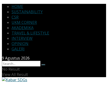
HOME
SUSTAINABILITY
CSR
UKM CORNER
AKADEMIKA
TRAVEL & LIFESTYLE
INTERVIEW
OPINION
GALERI
9 Agustus 2026
No Result
View All Result