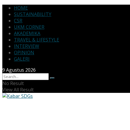
HOME
SUSTAINABILITY
CSR
UKM CORNER
AKADEMIKA
TRAVEL & LIFESTYLE
INTERVIEW
OPINION
GALERI
9 Agustus 2026
No Result
View All Result