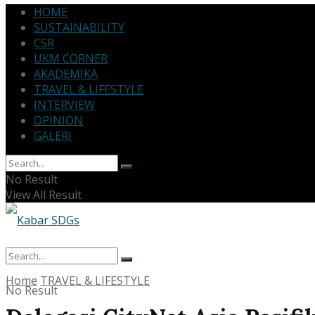
HOME
SUSTAINABILITY
CSR
UKM CORNER
AKADEMIKA
TRAVEL & LIFESTYLE
INTERVIEW
OPINION
GALERI
No Result
View All Result
Home
TRAVEL & LIFESTYLE
No Result