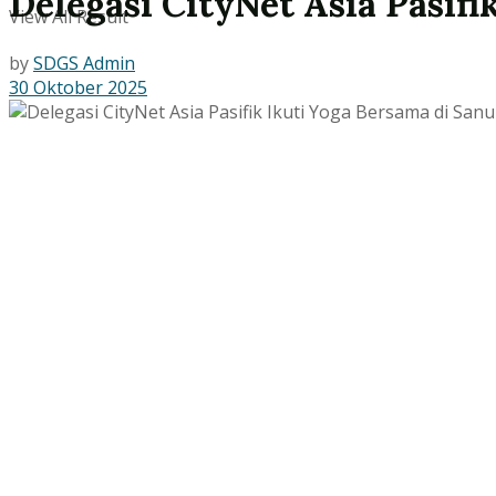
Delegasi CityNet Asia Pasifi
View All Result
by
SDGS Admin
30 Oktober 2025