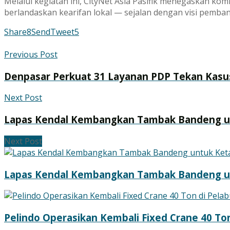
Melalui kegiatan ini, CityNet Asia Pasifik menegaskan ko
berlandaskan kearifan lokal — sejalan dengan visi pemb
Share
8
Send
Tweet
5
Previous Post
Denpasar Perkuat 31 Layanan PDP Tekan Kasu
Next Post
Lapas Kendal Kembangkan Tambak Bandeng u
Next Post
Lapas Kendal Kembangkan Tambak Bandeng u
Pelindo Operasikan Kembali Fixed Crane 40 Ton