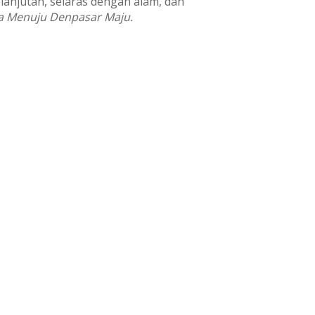
lanjutan, selaras dengan alam, dan
ya Menuju Denpasar Maju.