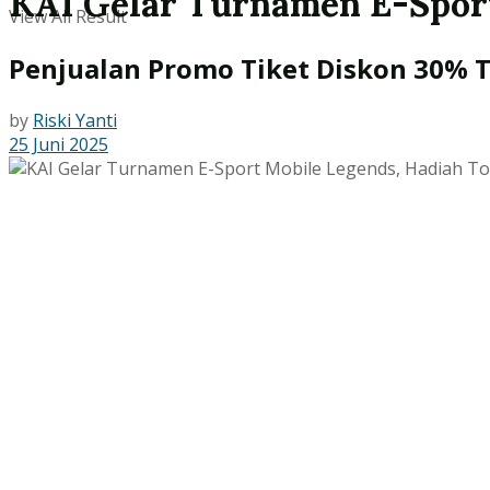
KAI Gelar Turnamen E-Sport
View All Result
Penjualan Promo Tiket Diskon 30% T
by
Riski Yanti
25 Juni 2025