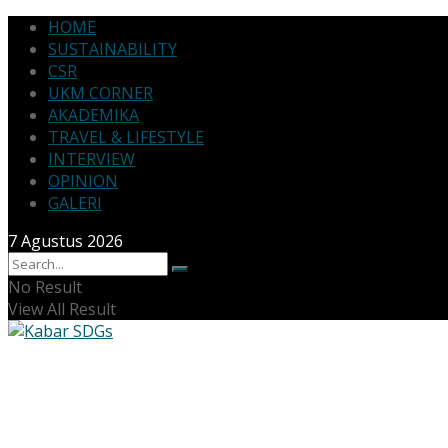
HOME
SUSTAINABILITY
CSR
UKM CORNER
AKADEMIKA
TRAVEL & LIFESTYLE
INTERVIEW
OPINION
GALERI
7 Agustus 2026
No Result
View All Result