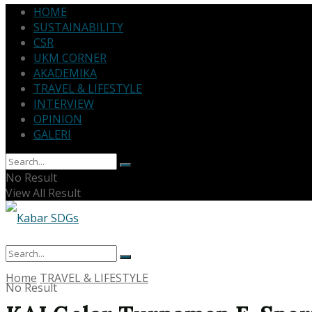
HOME
SUSTAINABILITY
CSR
UKM CORNER
AKADEMIKA
TRAVEL & LIFESTYLE
INTERVIEW
OPINION
GALERI
No Result
View All Result
Home
TRAVEL & LIFESTYLE
No Result