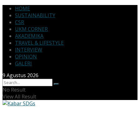
HOME
SUSTAINABILITY
CSR
UKM CORNER
AKADEMIKA
TRAVEL & LIFESTYLE
INTERVIEW
OPINION
GALERI
9 Agustus 2026
No Result
View All Result