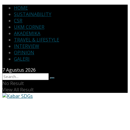
HOME
SUSTAINABILITY
CSR
UKM CORNER
AKADEMIKA
TRAVEL & LIFESTYLE
INTERVIEW
OPINION
GALERI
7 Agustus 2026
No Result
View All Result