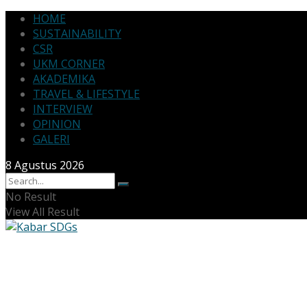
HOME
SUSTAINABILITY
CSR
UKM CORNER
AKADEMIKA
TRAVEL & LIFESTYLE
INTERVIEW
OPINION
GALERI
8 Agustus 2026
No Result
View All Result