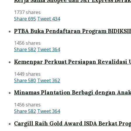
Kerja Sama Shopee dan J&T Express Bera
1737 shares
Share
695
Tweet
434
PTBA Buka Pendaftaran Program BIDIKSI
1456 shares
Share
582
Tweet
364
Kemenpar Perkuat Persiapan Revalidasi 
1449 shares
Share
580
Tweet
362
Minamas Plantation Berbagi dengan Anak
1456 shares
Share
582
Tweet
364
Cargill Raih Gold Award ISDA Berkat Pr