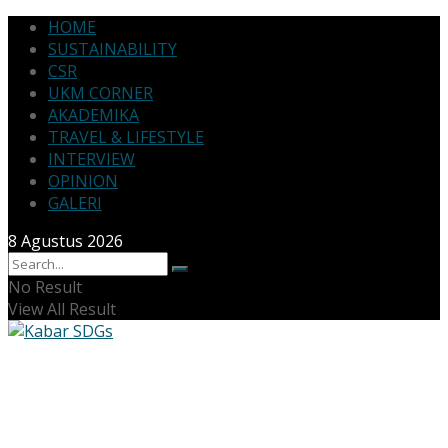
HOME
SUSTAINABILITY
CSR
UKM CORNER
AKADEMIKA
TRAVEL & LIFESTYLE
INTERVIEW
OPINION
GALERI
8 Agustus 2026
No Result
View All Result