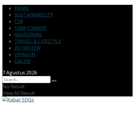
HOME
SUSTAINABILITY
CSR
UKM CORNER
AKADEMIKA
TRAVEL & LIFESTYLE
INTERVIEW
OPINION
GALERI
7 Agustus 2026
No Result
View All Result