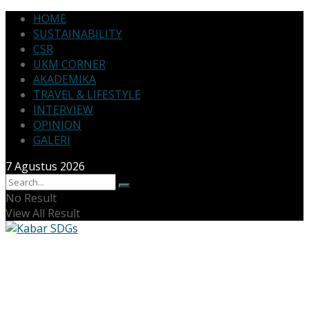
HOME
SUSTAINABILITY
CSR
UKM CORNER
AKADEMIKA
TRAVEL & LIFESTYLE
INTERVIEW
OPINION
GALERI
7 Agustus 2026
No Result
View All Result