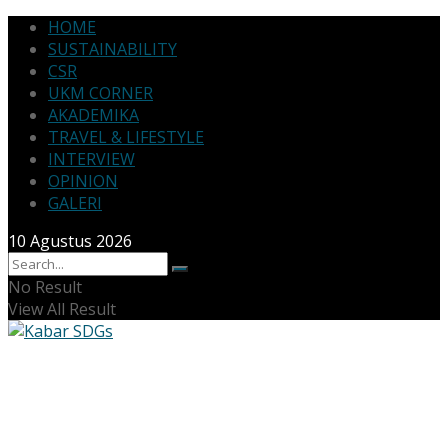
HOME
SUSTAINABILITY
CSR
UKM CORNER
AKADEMIKA
TRAVEL & LIFESTYLE
INTERVIEW
OPINION
GALERI
10 Agustus 2026
No Result
View All Result