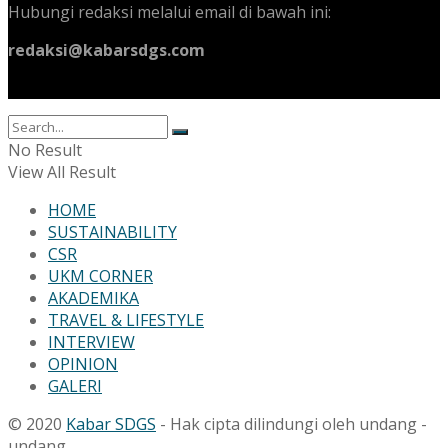
Hubungi redaksi melalui email di bawah ini:
redaksi@kabarsdgs.com
No Result
View All Result
HOME
SUSTAINABILITY
CSR
UKM CORNER
AKADEMIKA
TRAVEL & LIFESTYLE
INTERVIEW
OPINION
GALERI
© 2020
Kabar SDGS
- Hak cipta dilindungi oleh undang -
undang.