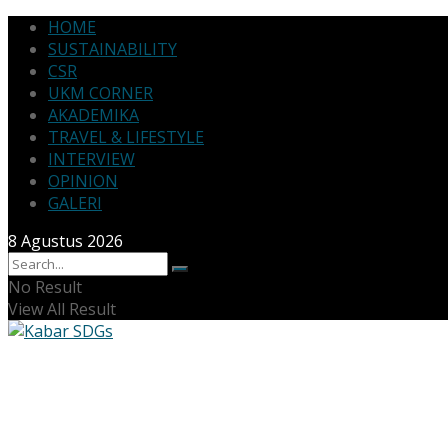
HOME
SUSTAINABILITY
CSR
UKM CORNER
AKADEMIKA
TRAVEL & LIFESTYLE
INTERVIEW
OPINION
GALERI
8 Agustus 2026
No Result
View All Result