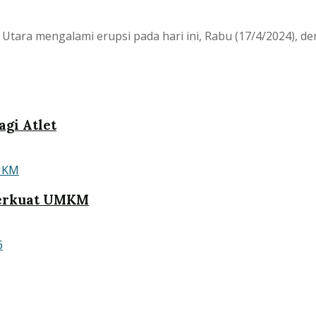
ara mengalami erupsi pada hari ini, Rabu (17/4/2024), den
gi Atlet
Perkuat UMKM