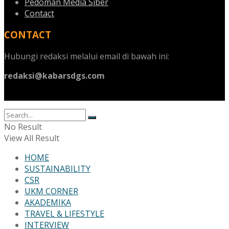
Pedoman Media Siber
Contact
CONTACT
Hubungi redaksi melalui email di bawah ini:
redaksi@kabarsdgs.com
No Result
View All Result
HOME
SUSTAINABILITY
CSR
UKM CORNER
AKADEMIKA
TRAVEL & LIFESTYLE
INTERVIEW