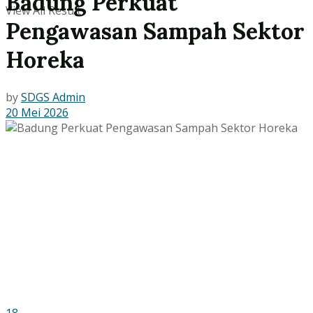
Badung Perkuat
View All Result
Pengawasan Sampah Sektor
Horeka
by
SDGS Admin
20 Mei 2026
18