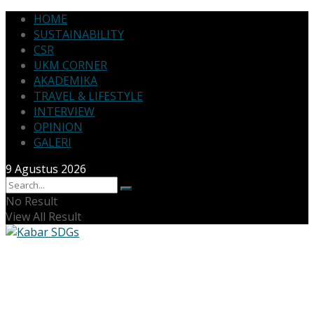
HOME
SUSTAINABILITY
CSR
UKM CORNER
AKADEMIKA
TRAVEL & LIFESTYLE
INTERVIEW
OPINION
GALERI
9 Agustus 2026
No Result
View All Result