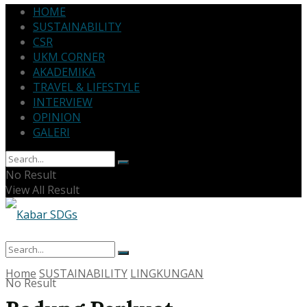
HOME
SUSTAINABILITY
CSR
UKM CORNER
AKADEMIKA
TRAVEL & LIFESTYLE
INTERVIEW
OPINION
GALERI
No Result
View All Result
Home
SUSTAINABILITY
LINGKUNGAN
No Result