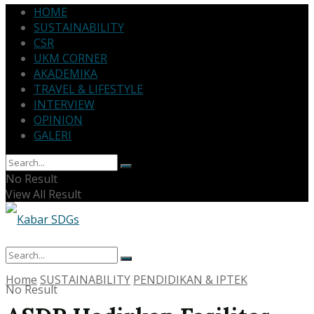
HOME
SUSTAINABILITY
CSR
UKM CORNER
AKADEMIKA
TRAVEL & LIFESTYLE
INTERVIEW
OPINION
GALERI
No Result
View All Result
Home
SUSTAINABILITY
PENDIDIKAN & IPTEK
No Result