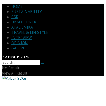
HOME
SUSTAINABILITY
CSR
UKM CORNER
AKADEMIKA
TRAVEL & LIFESTYLE
INTERVIEW
OPINION
GALERI
7 Agustus 2026
No Result
View All Result