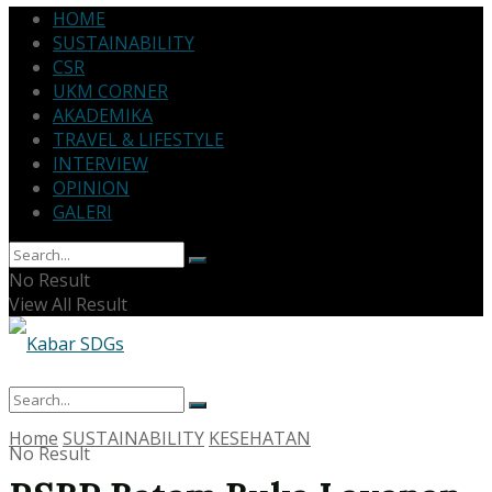
HOME
SUSTAINABILITY
CSR
UKM CORNER
AKADEMIKA
TRAVEL & LIFESTYLE
INTERVIEW
OPINION
GALERI
No Result
View All Result
Home
SUSTAINABILITY
KESEHATAN
No Result