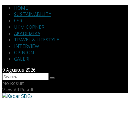
HOME
SUSTAINABILITY
CSR
UKM CORNER
AKADEMIKA
TRAVEL & LIFESTYLE
INTERVIEW
OPINION
GALERI
9 Agustus 2026
No Result
View All Result