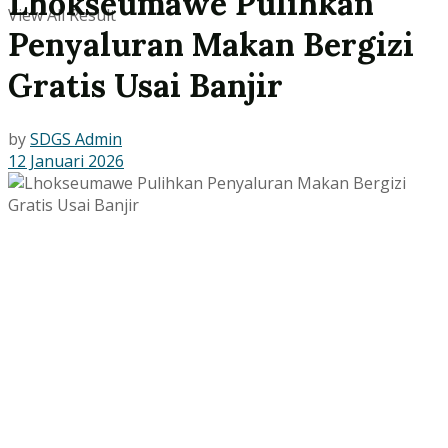
Lhokseumawe Pulihkan
View All Result
Penyaluran Makan Bergizi
Gratis Usai Banjir
by
SDGS Admin
12 Januari 2026