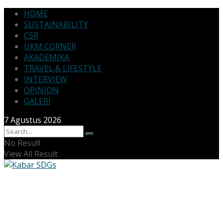
HOME
SUSTAINABILITY
CSR
UKM CORNER
AKADEMIKA
TRAVEL & LIFESTYLE
INTERVIEW
OPINION
GALERI
7 Agustus 2026
No Result
View All Result