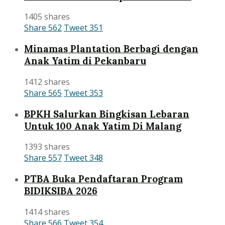
1405 shares
Share
562
Tweet
351
Minamas Plantation Berbagi dengan
Anak Yatim di Pekanbaru
1412 shares
Share
565
Tweet
353
BPKH Salurkan Bingkisan Lebaran
Untuk 100 Anak Yatim Di Malang
1393 shares
Share
557
Tweet
348
PTBA Buka Pendaftaran Program
BIDIKSIBA 2026
1414 shares
Share
566
Tweet
354