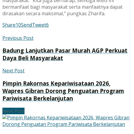
masyarakat. “Kita juga berharap, semoga MBG ini
bermanfaat bagi masyarakat serta manfaatnya dapat
dirasakan secara maksimal,” pungkas Zharifa.
Share
10
Send
Tweet
6
Previous Post
Badung Lanjutkan Pasar Murah AGP Perkuat
Daya Beli Masyarakat
Next Post
Pimpin Rakornas Kepariwisataan 2026,
Wapres Gibran Dorong Penguatan Program
Pariwisata Berkelanjutan
Next Post