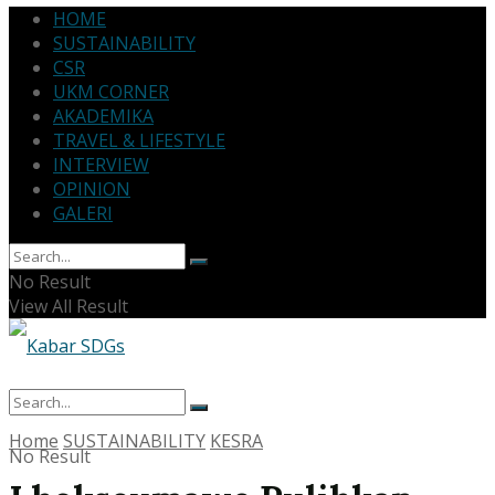
HOME
SUSTAINABILITY
CSR
UKM CORNER
AKADEMIKA
TRAVEL & LIFESTYLE
INTERVIEW
OPINION
GALERI
No Result
View All Result
Home
SUSTAINABILITY
KESRA
No Result