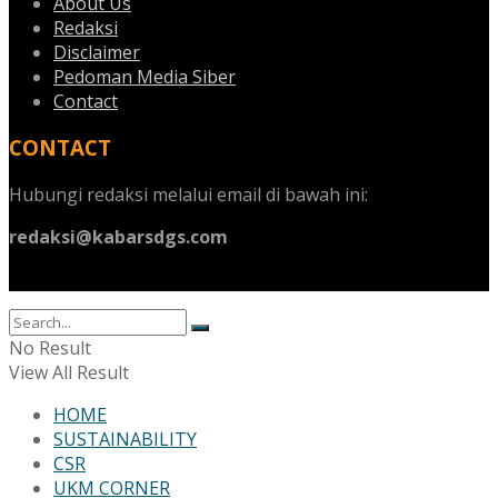
About Us
Redaksi
Disclaimer
Pedoman Media Siber
Contact
CONTACT
Hubungi redaksi melalui email di bawah ini:
redaksi@kabarsdgs.com
No Result
View All Result
HOME
SUSTAINABILITY
CSR
UKM CORNER