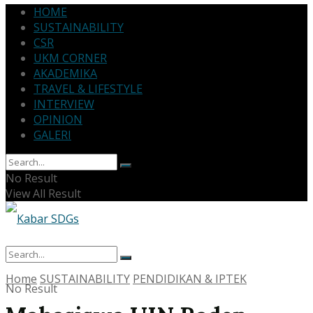
HOME
SUSTAINABILITY
CSR
UKM CORNER
AKADEMIKA
TRAVEL & LIFESTYLE
INTERVIEW
OPINION
GALERI
No Result
View All Result
Home
SUSTAINABILITY
PENDIDIKAN & IPTEK
No Result