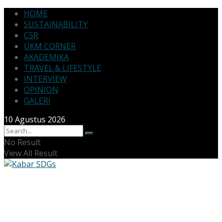
HOME
SUSTAINABILITY
CSR
UKM CORNER
AKADEMIKA
TRAVEL & LIFESTYLE
INTERVIEW
OPINION
GALERI
10 Agustus 2026
No Result
View All Result