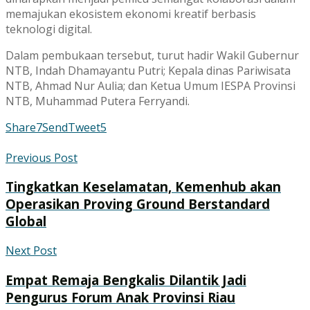
memajukan ekosistem ekonomi kreatif berbasis
teknologi digital.
Dalam pembukaan tersebut, turut hadir Wakil Gubernur
NTB, Indah Dhamayantu Putri; Kepala dinas Pariwisata
NTB, Ahmad Nur Aulia; dan Ketua Umum IESPA Provinsi
NTB, Muhammad Putera Ferryandi.
Share
7
Send
Tweet
5
Previous Post
Tingkatkan Keselamatan, Kemenhub akan
Operasikan Proving Ground Berstandard
Global
Next Post
Empat Remaja Bengkalis Dilantik Jadi
Pengurus Forum Anak Provinsi Riau