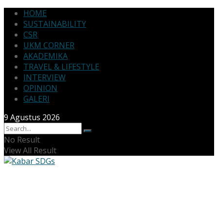
HOME
SUSTAINABILITY
CSR
UKM CORNER
AKADEMIKA
TRAVEL & LIFESTYLE
INTERVIEW
OPINION
GALERI
9 Agustus 2026
No Result
View All Result