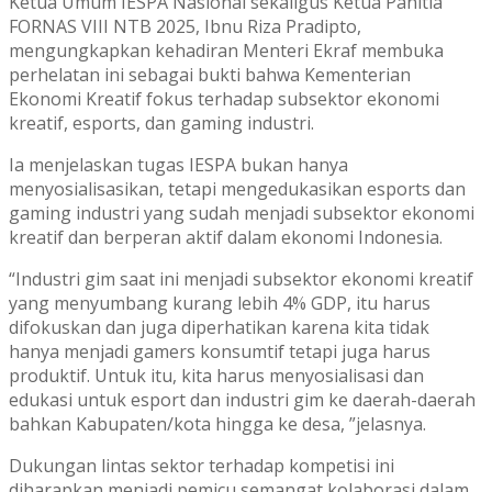
Ketua Umum IESPA Nasional sekaligus Ketua Panitia
FORNAS VIII NTB 2025, Ibnu Riza Pradipto,
mengungkapkan kehadiran Menteri Ekraf membuka
perhelatan ini sebagai bukti bahwa Kementerian
Ekonomi Kreatif fokus terhadap subsektor ekonomi
kreatif, esports, dan gaming industri.
Ia menjelaskan tugas IESPA bukan hanya
menyosialisasikan, tetapi mengedukasikan esports dan
gaming industri yang sudah menjadi subsektor ekonomi
kreatif dan berperan aktif dalam ekonomi Indonesia.
“Industri gim saat ini menjadi subsektor ekonomi kreatif
yang menyumbang kurang lebih 4% GDP, itu harus
difokuskan dan juga diperhatikan karena kita tidak
hanya menjadi gamers konsumtif tetapi juga harus
produktif. Untuk itu, kita harus menyosialisasi dan
edukasi untuk esport dan industri gim ke daerah-daerah
bahkan Kabupaten/kota hingga ke desa, ”jelasnya.
Dukungan lintas sektor terhadap kompetisi ini
diharapkan menjadi pemicu semangat kolaborasi dalam