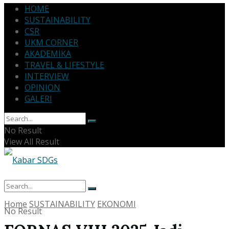
HOME
SUSTAINABILITY
CSR
UKM CORNER
AKADEMIKA
TRAVEL & LIFESTYLE
INTERVIEW
OPINION
GALERI
No Result
View All Result
Home
SUSTAINABILITY
EKONOMI
No Result