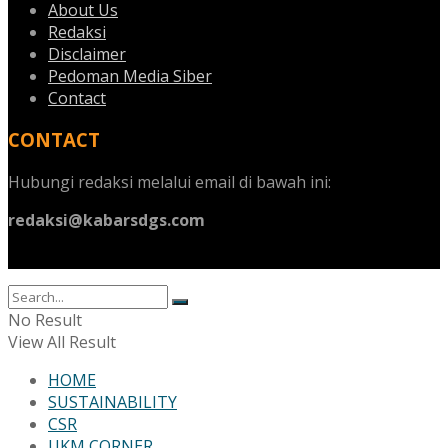
About Us
Redaksi
Disclaimer
Pedoman Media Siber
Contact
CONTACT
Hubungi redaksi melalui email di bawah ini:
redaksi@kabarsdgs.com
No Result
View All Result
HOME
SUSTAINABILITY
CSR
UKM CORNER