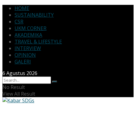
HOME
SUSTAINABILITY
CSR
UKM CORNER
AKADEMIKA
TRAVEL & LIFESTYLE
INTERVIEW
OPINION
GALERI
6 Agustus 2026
No Result
View All Result