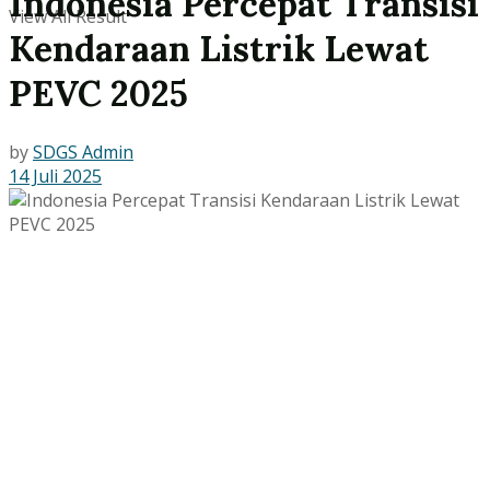
Indonesia Percepat Transisi
View All Result
Kendaraan Listrik Lewat
PEVC 2025
by
SDGS Admin
14 Juli 2025