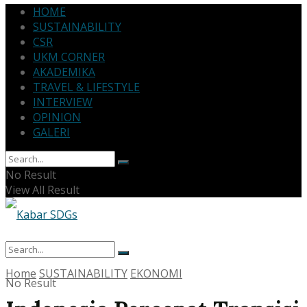
HOME
SUSTAINABILITY
CSR
UKM CORNER
AKADEMIKA
TRAVEL & LIFESTYLE
INTERVIEW
OPINION
GALERI
No Result
View All Result
Home
SUSTAINABILITY
EKONOMI
No Result