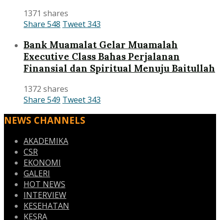
1371 shares
Share
548
Tweet
343
Bank Muamalat Gelar Muamalah
Executive Class Bahas Perjalanan
Finansial dan Spiritual Menuju Baitullah
1372 shares
Share
549
Tweet
343
NEWS CHANNELS
AKADEMIKA
CSR
EKONOMI
GALERI
HOT NEWS
INTERVIEW
KESEHATAN
KESRA