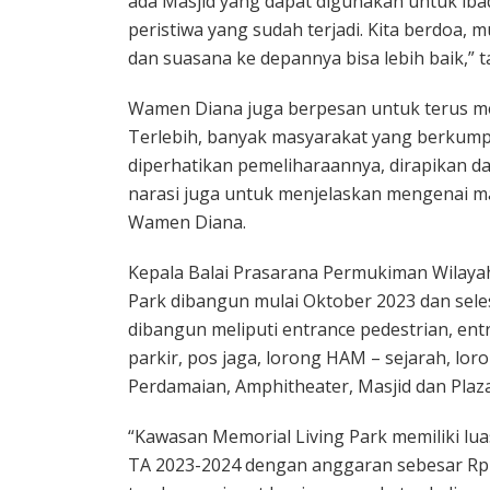
ada Masjid yang dapat digunakan untuk i
peristiwa yang sudah terjadi. Kita berdoa, 
dan suasana ke depannya bisa lebih baik,”
Wamen Diana juga berpesan untuk terus me
Terlebih, banyak masyarakat yang berkumpu
diperhatikan pemeliharaannya, dirapikan d
narasi juga untuk menjelaskan mengenai ma
Wamen Diana.
Kepala Balai Prasarana Permukiman Wilayah
Park dibangun mulai Oktober 2023 dan sele
dibangun meliputi entrance pedestrian, en
parkir, pos jaga, lorong HAM – sejarah, 
Perdamaian, Amphitheater, Masjid dan Plaz
“Kawasan Memorial Living Park memiliki lu
TA 2023-2024 dengan anggaran sebesar Rp13