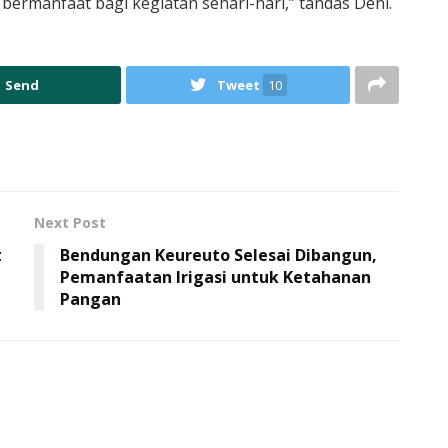
bermanfaat bagi kegiatan sehari-hari,” tandas Deni.
Send
Tweet
10
Next Post
t
Bendungan Keureuto Selesai Dibangun,
Pemanfaatan Irigasi untuk Ketahanan
Pangan