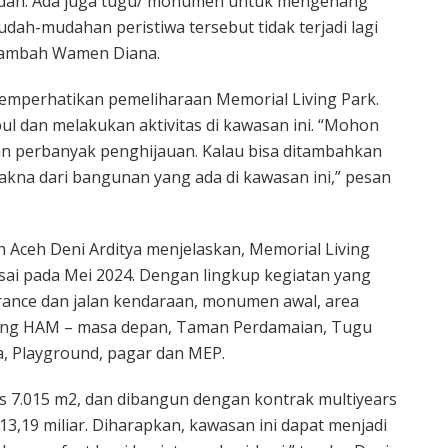
badah. Ada juga tugu/ monumen untuk mengenang
mudah-mudahan peristiwa tersebut tidak terjadi lagi
 tambah Wamen Diana.
mperhatikan pemeliharaan Memorial Living Park.
l dan melakukan aktivitas di kawasan ini. “Mohon
an perbanyak penghijauan. Kalau bisa ditambahkan
kna dari bangunan yang ada di kawasan ini,” pesan
 Aceh Deni Arditya menjelaskan, Memorial Living
sai pada Mei 2024. Dengan lingkup kegiatan yang
trance dan jalan kendaraan, monumen awal, area
lorong HAM – masa depan, Taman Perdamaian, Tugu
a, Playground, pagar dan MEP.
as 7.015 m2, dan dibangun dengan kontrak multiyears
,19 miliar. Diharapkan, kawasan ini dapat menjadi