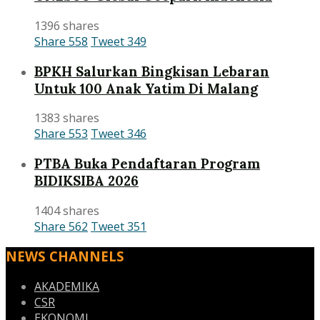
1396 shares
Share
558
Tweet
349
BPKH Salurkan Bingkisan Lebaran
Untuk 100 Anak Yatim Di Malang
1383 shares
Share
553
Tweet
346
PTBA Buka Pendaftaran Program
BIDIKSIBA 2026
1404 shares
Share
562
Tweet
351
NEWS CHANNELS
AKADEMIKA
CSR
EKONOMI