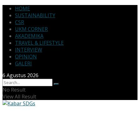
HOME
SUSTAINABILITY
CSR
UKM CORNER
AKADEMIKA
TRAVEL & LIFESTYLE
INTERVIEW
OPINION
GALERI
6 Agustus 2026
No Result
View All Result