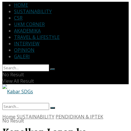
HOME
SUSTAINABILITY
CSR
UKM CORNER
AKADEMIKA
TRAVEL & LIFESTYLE
INTERVIEW
OPINION
GALERI
No Result
View All Result
Home
SUSTAINABILITY
PENDIDIKAN & IPTEK
No Result