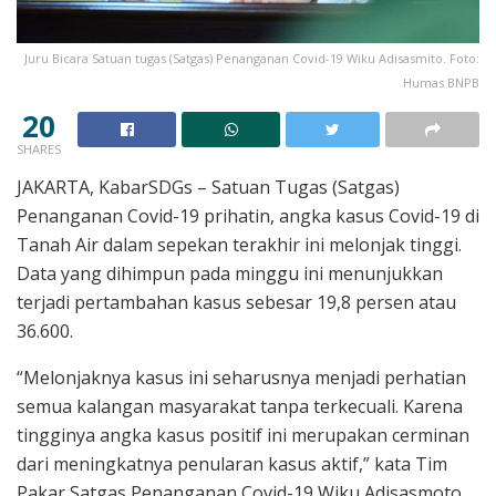
Juru Bicara Satuan tugas (Satgas) Penanganan Covid-19 Wiku Adisasmito. Foto:
Humas BNPB
20
SHARES
JAKARTA, KabarSDGs – Satuan Tugas (Satgas)
Penanganan Covid-19 prihatin, angka kasus Covid-19 di
Tanah Air dalam sepekan terakhir ini melonjak tinggi.
Data yang dihimpun pada minggu ini menunjukkan
terjadi pertambahan kasus sebesar 19,8 persen atau
36.600.
“Melonjaknya kasus ini seharusnya menjadi perhatian
semua kalangan masyarakat tanpa terkecuali. Karena
tingginya angka kasus positif ini merupakan cerminan
dari meningkatnya penularan kasus aktif,” kata Tim
Pakar Satgas Penanganan Covid-19 Wiku Adisasmoto