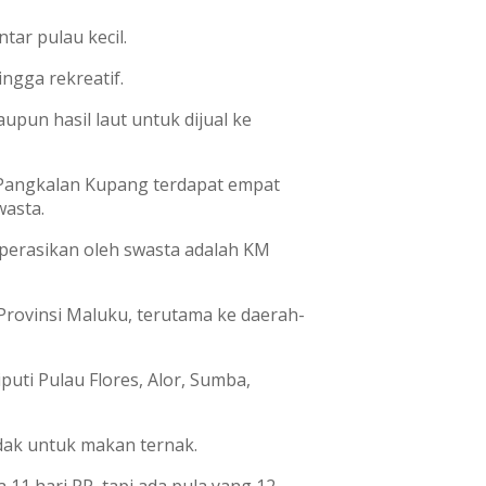
tar pulau kecil.
ingga rekreatif.
un hasil laut untuk dijual ke
 Pangkalan Kupang terdapat empat
wasta.
operasikan oleh swasta adalah KM
Provinsi Maluku, terutama ke daerah-
uti Pulau Flores, Alor, Sumba,
dak untuk makan ternak.
 11 hari PP, tapi ada pula yang 12