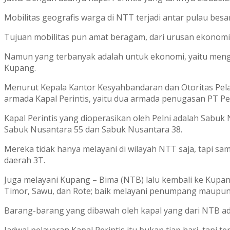
Mobilitas geografis warga di NTT terjadi antar pulau besar 
Tujuan mobilitas pun amat beragam, dari urusan ekonomi, a
Namun yang terbanyak adalah untuk ekonomi, yaitu mengan
Kupang.
Menurut Kepala Kantor Kesyahbandaran dan Otoritas Pela
armada Kapal Perintis, yaitu dua armada penugasan PT Pel
Kapal Perintis yang dioperasikan oleh Pelni adalah Sabu
Sabuk Nusantara 55 dan Sabuk Nusantara 38.
Mereka tidak hanya melayani di wilayah NTT saja, tapi s
daerah 3T.
Juga melayani Kupang – Bima (NTB) lalu kembali ke Kupang
Timor, Sawu, dan Rote; baik melayani penumpang maupun
Barang-barang yang dibawah oleh kapal yang dari NTB ada
Jadwal pelayaran Kapal Perintis itu bukan tiap hari, tapi 