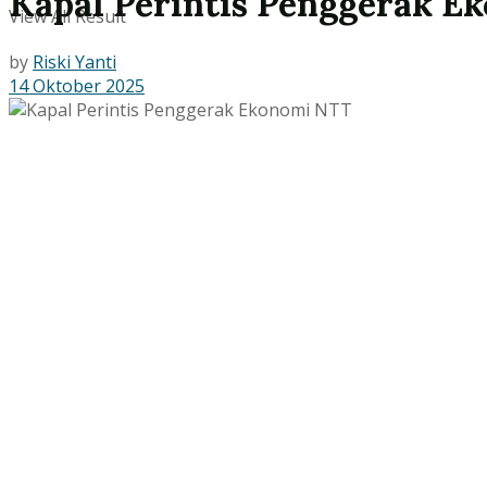
Kapal Perintis Penggerak E
View All Result
by
Riski Yanti
14 Oktober 2025