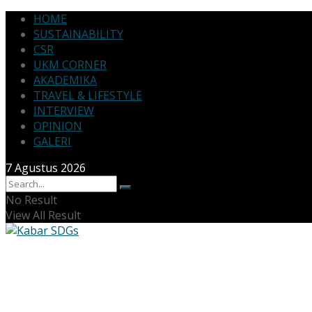
HOME
SUSTAINABILITY
CSR
UKM CORNER
AKADEMIKA
TRAVEL & LIFESTYLE
INTERVIEW
OPINION
GALERI
7 Agustus 2026
No Result
View All Result