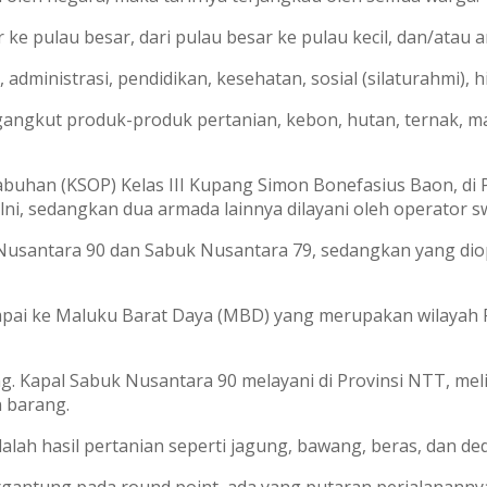
ke pulau besar, dari pulau besar ke pulau kecil, dan/atau an
dministrasi, pendidikan, kesehatan, sosial (silaturahmi), h
gkut produk-produk pertanian, kebon, hutan, ternak, maup
buhan (KSOP) Kelas III Kupang Simon Bonefasius Baon, di
ni, sedangkan dua armada lainnya dilayani oleh operator s
k Nusantara 90 dan Sabuk Nusantara 79, sedangkan yang di
ampai ke Maluku Barat Daya (MBD) yang merupakan wilayah 
. Kapal Sabuk Nusantara 90 melayani di Provinsi NTT, melip
 barang.
lah hasil pertanian seperti jagung, bawang, beras, dan de
tergantung pada round point, ada yang putaran perjalanannya