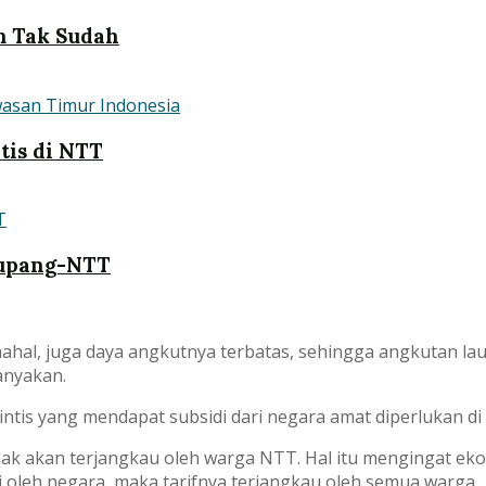
 Tak Sudah
tis di NTT
Kupang-NTT
mahal, juga daya angkutnya terbatas, sehingga angkutan l
anyakan.
intis yang mendapat subsidi dari negara amat diperlukan di
tidak akan terjangkau oleh warga NTT. Hal itu mengingat e
di oleh negara, maka tarifnya terjangkau oleh semua warga.