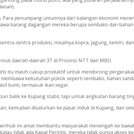
lanan).
 Para penumpang umumnya dari kalangan ekonomi meneng
wa barang dagangan mereka berupa sembako dan bahan s
entra-sentra produksi, misalnya kopra, jagung, kemiri, da
ntuk daerah-daerah 3T di Provinsi NTT dan MBD.
rintis itu masih cukup produktif untuk mendorong pergerak
a membawa kebutuhan pokok seperti sembako, bahan sand
sil bumi, termasuk ikan segar.
balik ke Kupang stabil, tapi untuk angkutan barang tingka
kan, kemudian disalurkan ke pasar induk di Kupang, dan sel
emenhub ini amat membantu masyarakat menengah ke bawah 
kalau tidak ada Kapal Perintis, mereka tidak punya akses ke