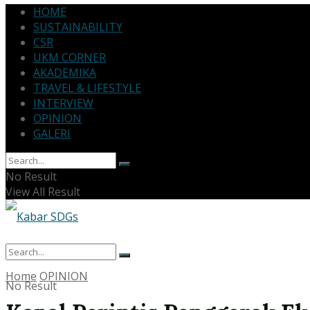
HOME
SUSTAINABILITY
CSR
UKM CORNER
AKADEMIKA
TRAVEL & LIFESTYLE
INTERVIEW
OPINION
GALERI
No Result
View All Result
Home
OPINION
No Result