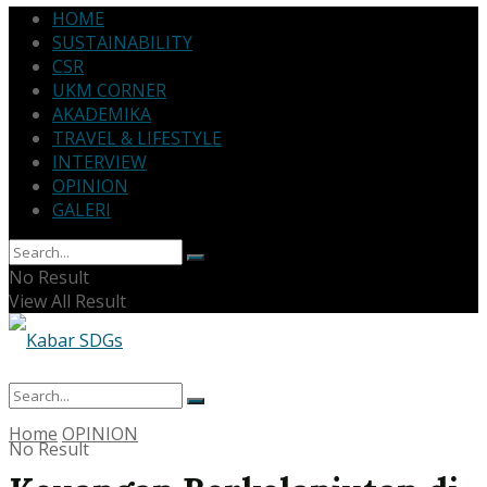
HOME
SUSTAINABILITY
CSR
UKM CORNER
AKADEMIKA
TRAVEL & LIFESTYLE
INTERVIEW
OPINION
GALERI
No Result
View All Result
Home
OPINION
No Result