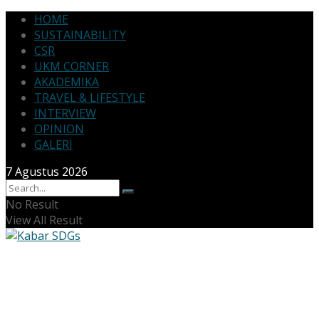
HOME
SUSTAINABILITY
CSR
UKM CORNER
AKADEMIKA
TRAVEL & LIFESTYLE
INTERVIEW
OPINION
GALERI
7 Agustus 2026
No Result
View All Result