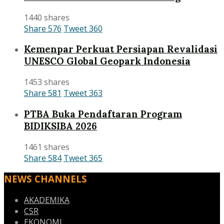
1440 shares
Share
576
Tweet
360
Kemenpar Perkuat Persiapan Revalidasi
UNESCO Global Geopark Indonesia
1453 shares
Share
581
Tweet
363
PTBA Buka Pendaftaran Program
BIDIKSIBA 2026
1461 shares
Share
584
Tweet
365
NEWS CHANNELS
AKADEMIKA
CSR
EKONOMI