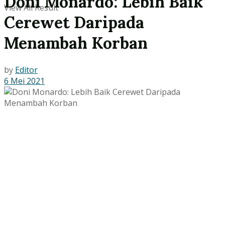
Doni Monardo: Lebih Baik
View All Result
Cerewet Daripada
Menambah Korban
by
Editor
6 Mei 2021