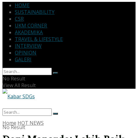
HOME
SUSTAINABILITY
CSR
UKM CORNER
AKADEMIKA
TRAVEL & LIFESTYLE
INTERVIEW
OPINION
GALERI
No Result
View All Result
Home
HOT NEWS
No Result