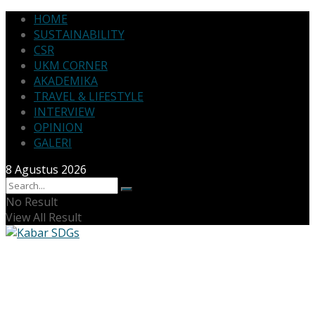
HOME
SUSTAINABILITY
CSR
UKM CORNER
AKADEMIKA
TRAVEL & LIFESTYLE
INTERVIEW
OPINION
GALERI
8 Agustus 2026
No Result
View All Result