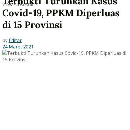
Terbukti Turunkan Kasus
View All Result
Covid-19, PPKM Diperluas
di 15 Provinsi
by
Editor
24 Maret 2021