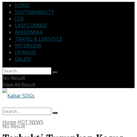
HOME
SUSTAINABILITY
CSR
UKM CORNER
AKADEMIKA
TRAVEL & LIFESTYLE
INTERVIEW
OPINION
GALERI
No Result
View All Result
Home
HOT NEWS
No Result