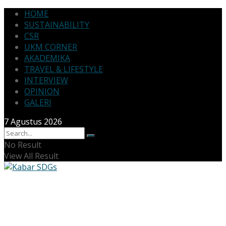
HOME
SUSTAINABILITY
CSR
UKM CORNER
AKADEMIKA
TRAVEL & LIFESTYLE
INTERVIEW
OPINION
GALERI
7 Agustus 2026
No Result
View All Result