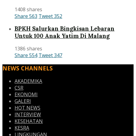
1408 shares
Share
563
Tweet
352
BPKH Salurkan Bingkisan Lebaran
Untuk 100 Anak Yatim Di Malang
1386 shares
Share
554
Tweet
347
NEWS CHANNELS
AKADEMIKA
CSR
EKONOMI
GALERI
HOT NEWS
INTERVIEW
KESEHATAN
KESRA
LINGKUNGAN