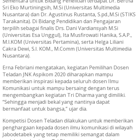
Sementara untuk Bidang Penelitian terdapat Dr. Bertha
Sri Eko Murtiningsih, M.Si (Universitas Multimedia
Nusantara) dan Dr. Agustinus Rustanta, S.pd.,M.Si (STIKS
Tarakanita). Di Bidang Pendidikan dan Pengajaran
terpilih sebagai finalis Drs. Dani Vardiansyah M.Si
(Universitas Esa Unggul), Ita Musfirowati Hanika, S.A.P.,
M.I.KOM (Universitas Pertamina), serta Helga Liliani
Cakra Dewi, S.I. KOM., M.Comm (Universitas Multimedia
Nusantara).
Erna Febriani mengatakan, kegiatan Pemilihan Dosen
Teladan JNK Aspikom 2020 diharapkan mampu
memberikan inspirasi kepada seluruh dosen Ilmu
Komunikasi untuk mampu bersaing dengan terus
mengembangkan kegiatan Tri Dharma yang dimiliki.
“Sehingga menjadi bekal yang nantinya dapat
bermanfaat untuk bangsa,” ujar dia.
Kompetisi Dosen Teladan dilakukan untuk memberikan
penghargaan kepada dosen ilmu komunikasi di wilayah
Jabodetabek yang tetap memiliki semangat dalam