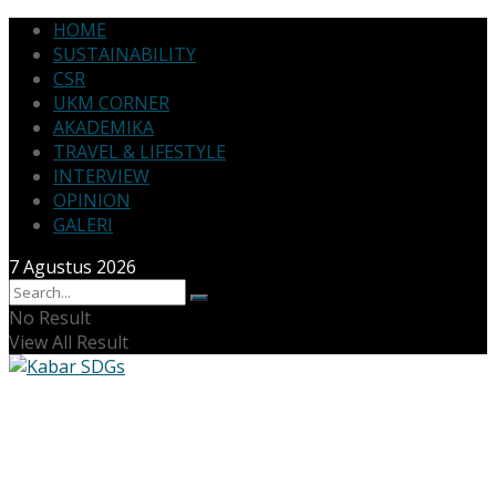
HOME
SUSTAINABILITY
CSR
UKM CORNER
AKADEMIKA
TRAVEL & LIFESTYLE
INTERVIEW
OPINION
GALERI
7 Agustus 2026
No Result
View All Result