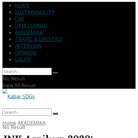
HOME
SUSTAINABILITY
CSR
UKM CORNER
AKADEMIKA
TRAVEL & LIFESTYLE
INTERVIEW
OPINION
GALERI
No Result
View All Result
Home
AKADEMIKA
No Result