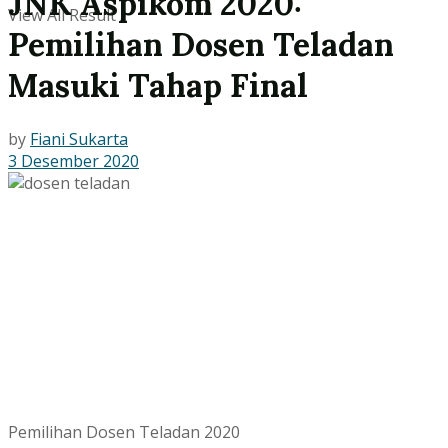
JNK Aspikom 2020:
View All Result
Pemilihan Dosen Teladan
Masuki Tahap Final
by
Fiani Sukarta
3 Desember 2020
Pemilihan Dosen Teladan 2020