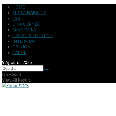
HOME
SUSTAINABILITY
CSR
UKM CORNER
AKADEMIKA
TRAVEL & LIFESTYLE
INTERVIEW
OPINION
GALERI
9 Agustus 2026
No Result
View All Result