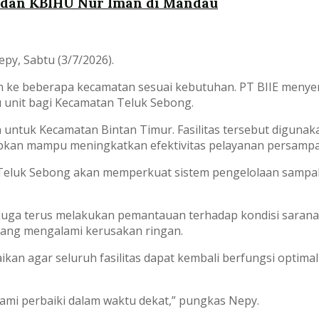
 dan KBIHU Nur Iman di Mandau
epy, Sabtu (3/7/2026).
an ke beberapa kecamatan sesuai kebutuhan. PT BIIE meny
 unit bagi Kecamatan Teluk Sebong.
ah untuk Kecamatan Bintan Timur. Fasilitas tersebut digun
pkan mampu meningkatkan efektivitas pelayanan persampah
Teluk Sebong akan memperkuat sistem pengelolaan sampah
juga terus melakukan pemantauan terhadap kondisi sarana y
 yang mengalami kerusakan ringan.
an agar seluruh fasilitas dapat kembali berfungsi optim
 kami perbaiki dalam waktu dekat,” pungkas Nepy.