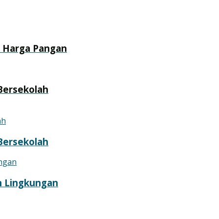
as Harga Pangan
Bersekolah
Bersekolah
n Lingkungan