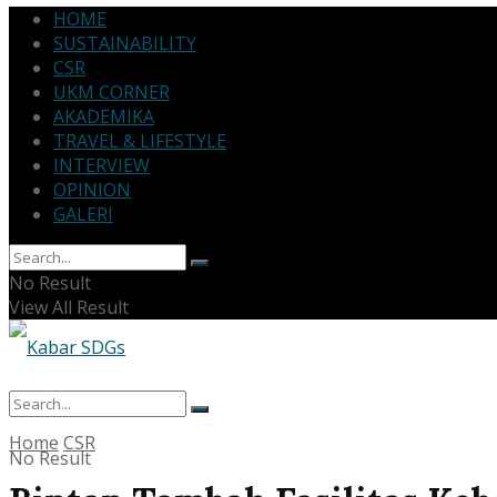
HOME
SUSTAINABILITY
CSR
UKM CORNER
AKADEMIKA
TRAVEL & LIFESTYLE
INTERVIEW
OPINION
GALERI
No Result
View All Result
Home
CSR
No Result