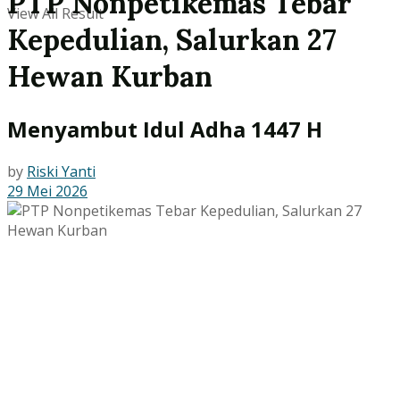
PTP Nonpetikemas Tebar
View All Result
Kepedulian, Salurkan 27
Hewan Kurban
Menyambut Idul Adha 1447 H
by
Riski Yanti
29 Mei 2026