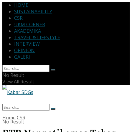
HOME
SUSTAINABILITY
CSR
UKM CORNER
AKADEMIKA
TRAVEL & LIFESTYLE
INTERVIEW
OPINION
GALERI
No Result
View All Result
Home
CSR
No Result