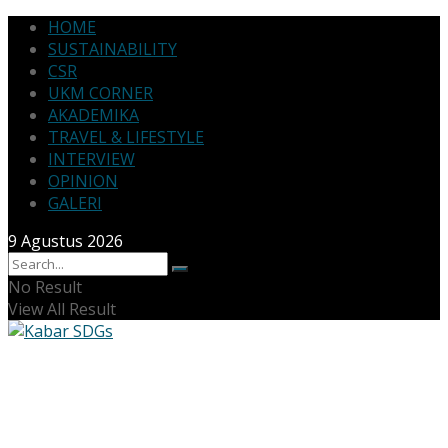
HOME
SUSTAINABILITY
CSR
UKM CORNER
AKADEMIKA
TRAVEL & LIFESTYLE
INTERVIEW
OPINION
GALERI
9 Agustus 2026
No Result
View All Result