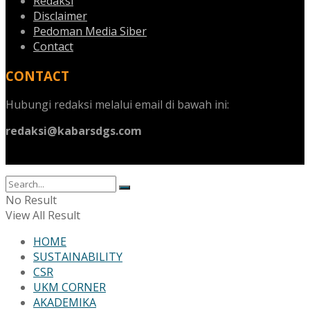
Redaksi
Disclaimer
Pedoman Media Siber
Contact
CONTACT
Hubungi redaksi melalui email di bawah ini:
redaksi@kabarsdgs.com
No Result
View All Result
HOME
SUSTAINABILITY
CSR
UKM CORNER
AKADEMIKA