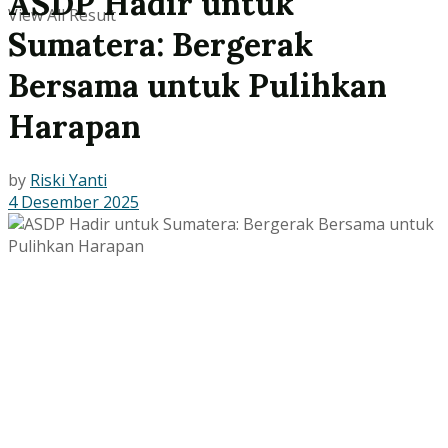
ASDP Hadir untuk
View All Result
Sumatera: Bergerak
Bersama untuk Pulihkan
Harapan
by
Riski Yanti
4 Desember 2025