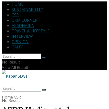
HOME
SUSTAINABILITY
CSR
UKM CORNER
AKADEMIKA
TRAVEL & LIFESTYLE
INTERVIEW
OPINION
GALERI
No Result
View All Result
Home
CSR
No Result