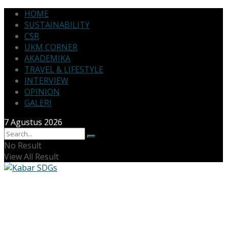
HOME
SUSTAINABILITY
CSR
UKM CORNER
AKADEMIKA
TRAVEL & LIFESTYLE
INTERVIEW
OPINION
GALERI
7 Agustus 2026
No Result
View All Result