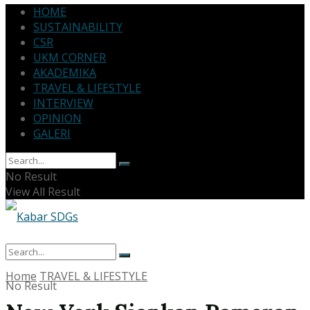
HOME
SUSTAINABILITY
CSR
UKM CORNER
AKADEMIKA
TRAVEL & LIFESTYLE
INTERVIEW
OPINION
GALERI
No Result
View All Result
Home
TRAVEL & LIFESTYLE
No Result