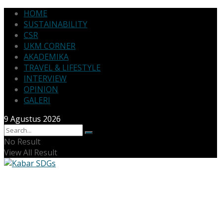
HOME
SUSTAINABILITY
CSR
UKM CORNER
AKADEMIKA
TRAVEL & LIFESTYLE
INTERVIEW
OPINION
GALERI
9 Agustus 2026
No Result
View All Result